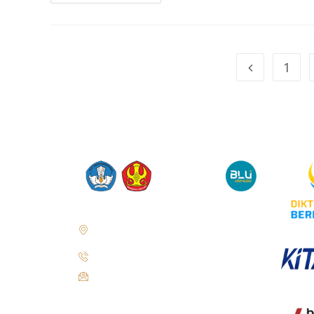
1
Jl. Soekarno Hatta No.KM. 9, Tondo, Kec.
Mantikulore, Kota Palu, Sulawesi Tengah
94148
+62 821-9497-8310 ( WhatsApp )
humas@untad.ac.id
humasuntad@gmail.com