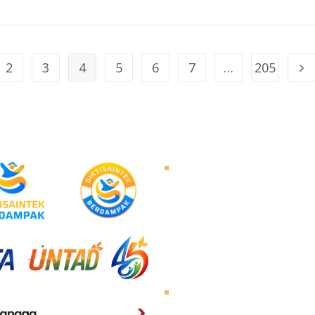
2
3
4
5
6
7
…
205
Tentang Untad
Sambutan Rektor
Visi dan Misi
Sejarah Untad
Pimpinan Universitas
Mengunjungi Untad