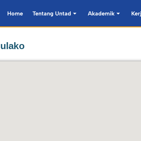
Home
Tentang Untad
Akademik
Ker
dulako