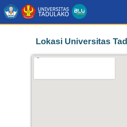
Lokasi Universitas Ta