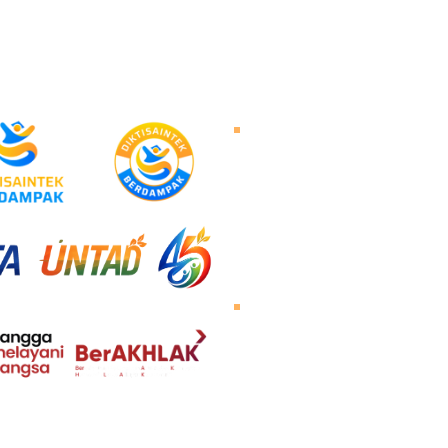
Tentang Untad
Sambutan Rektor
Visi dan Misi
Sejarah Untad
Pimpinan Universitas
Mengunjungi Untad
Peta Kampus
Agenda