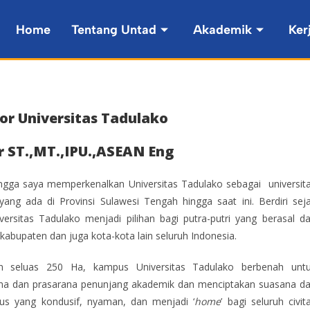
Home
Tentang Untad
Akademik
Ker
r Universitas Tadulako
ar ST.,MT.,IPU.,ASEAN Eng
gga saya memperkenalkan Universitas Tadulako sebagai universit
yang ada di Provinsi Sulawesi Tengah hingga saat ini. Berdiri sej
ersitas Tadulako menjadi pilihan bagi putra-putri yang berasal da
kabupaten dan juga kota-kota lain seluruh Indonesia.
n seluas 250 Ha, kampus Universitas Tadulako berbenah unt
na dan prasarana penunjang akademik dan menciptakan suasana d
us yang kondusif, nyaman, dan menjadi ‘
home
’ bagi seluruh civit