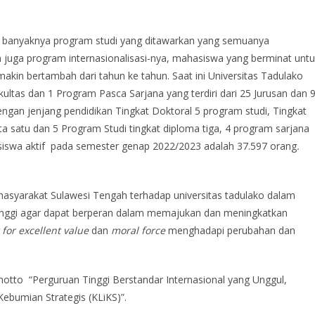
banyaknya program studi yang ditawarkan yang semuanya
an juga program internasionalisasi-nya, mahasiswa yang berminat unt
kin bertambah dari tahun ke tahun. Saat ini Universitas Tadulako
ultas dan 1 Program Pasca Sarjana yang terdiri dari 25 Jurusan dan 
ngan jenjang pendidikan Tingkat Doktoral 5 program studi, Tingkat
ta satu dan 5 Program Studi tingkat diploma tiga, 4 program sarjana
siswa aktif pada semester genap 2022/2023 adalah 37.597 orang
.
 masyarakat Sulawesi Tengah terhadap universitas tadulako dalam
tinggi agar dapat berperan dalam memajukan dan meningkatkan
 for excellent value
dan
moral force
menghadapi perubahan dan
tto “Perguruan Tinggi Berstandar Internasional yang Unggul,
ebumian Strategis (KLiKS)”.