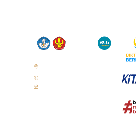
Jl. Soekarno Hatta No.KM. 9, Tondo, Kec.
Mantikulore, Kota Palu, Sulawesi Tengah
94148
+62 821-9497-8310 ( WhatsApp )
humas@untad.ac.id
humasuntad@gmail.com