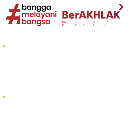
Tentang Untad
Sambutan Rektor
Visi dan Misi
Sejarah Untad
Pimpinan Universitas
Mengunjungi Untad
Peta Kampus
Agenda