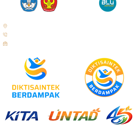
Jl. Soekarno Hatta No.KM. 9, Tondo, Kec. Mantikulore, Kota Palu,
Sulawesi Tengah 94148
+62 821-9497-8310 ( WhatsApp )
humas@untad.ac.id
humasuntad@gmail.com