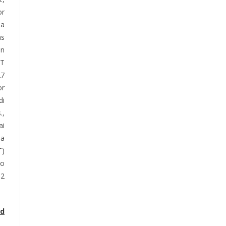
or
sa
as
an
PT
27
or
di
.,
ai
ma
T)
ko
12
id