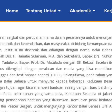
Home
Tentang Untad
Akademik
Ker
arah singkat dan perubahan nama dalam peranannya untuk menunja
pendidik dan kependidikan, dan masyarakat di bidang kemampuan d
5, institusi ini dibentuk dan dibangun dengan nama Balai Baha
pak Drs. H. Hanafie Sulaiman, M.A. dan Sekretaris, Bapak Drs. Nuhu
as Tadulako, Bapak Prof. Dr. Matulada dengan SK Rektor. Setelah it
us dilengkapi dengan peralatan dan media yang bisa menduku
ris dan test bahasa seperti TOEFL. Selanjutknya, pada tahun ya
la Balai Bahasa untuk menyurat kepada beberapa Kedutaan Besa
ngan tujuan agar bisa memberi bantuan seiring dengan baru berdirin
ah. Pada akhir tahun yang sama pula, Kedutaan Selandia di Jakar
ng pemohonan bantuan yang dikirimkan. Kemudian pihak keduta
u, Ibu Peater Bergen, untuk mengunjungi Kantor Balai Bahasa UNT