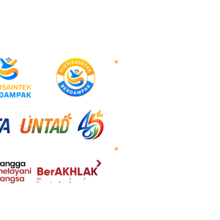
Tentang Untad
Sambutan Rektor
Visi dan Misi
Sejarah Untad
Pimpinan Universitas
Mengunjungi Untad
Peta Kampus
Agenda