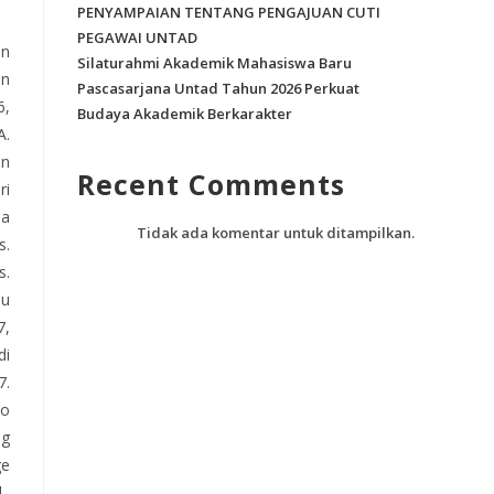
PENYAMPAIAN TENTANG PENGAJUAN CUTI
PEGAWAI UNTAD
an
Silaturahmi Akademik Mahasiswa Baru
an
Pascasarjana Untad Tahun 2026 Perkuat
6,
Budaya Akademik Berkarakter
A.
in
Recent Comments
ri
sa
Tidak ada komentar untuk ditampilkan.
s.
s.
au
7,
di
7.
ko
ng
ge
.,