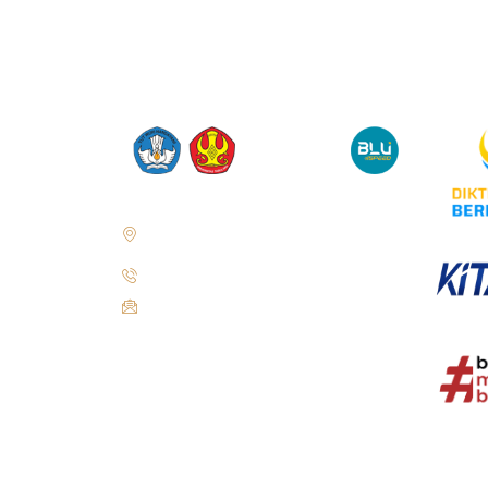
Jl. Soekarno Hatta No.KM. 9, Tondo, Kec.
Mantikulore, Kota Palu, Sulawesi Tengah
94148
+62 821-9497-8310 ( WhatsApp )
humas@untad.ac.id
humasuntad@gmail.com