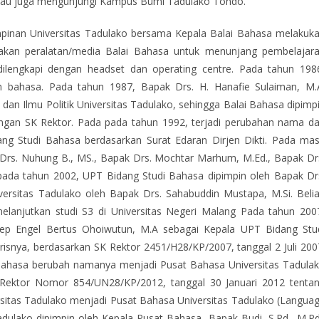
beliau juga mengunjungi Kampus Bumi Tadulako Tondo.
pimpinan Universitas Tadulako bersama Kepala Balai Bahasa melakuk
akan peralatan/media Balai Bahasa untuk menunjang pembelajar
 dilengkapi dengan headset dan operating centre. Pada tahun 198
an bahasa. Pada tahun 1987, Bapak Drs. H. Hanafie Sulaiman, M.
 dan Ilmu Politik Universitas Tadulako, sehingga Balai Bahasa dipimp
ngan SK Rektor. Pada pada tahun 1992, terjadi perubahan nama da
ang Studi Bahasa berdasarkan Surat Edaran Dirjen Dikti. Pada ma
k Drs. Nuhung B., MS., Bapak Drs. Mochtar Marhum, M.Ed., Bapak Dr
pada tahun 2002, UPT Bidang Studi Bahasa dipimpin oleh Bapak Dr
versitas Tadulako oleh Bapak Drs. Sahabuddin Mustapa, M.Si. Beli
elanjutkan studi S3 di Universitas Negeri Malang Pada tahun 200
sep Engel Bertus Ohoiwutun, M.A sebagai Kepala UPT Bidang Stu
snya, berdasarkan SK Rektor 2451/H28/KP/2007, tanggal 2 Juli 200
 Bahasa berubah namanya menjadi Pusat Bahasa Universitas Tadula
K Rektor Nomor 854/UN28/KP/2012, tanggal 30 Januari 2012 tenta
itas Tadulako menjadi Pusat Bahasa Universitas Tadulako (Langua
adulako dipimpin oleh Kepala Pusat Bahasa, Bapak Budi, S.Pd., M.Pd