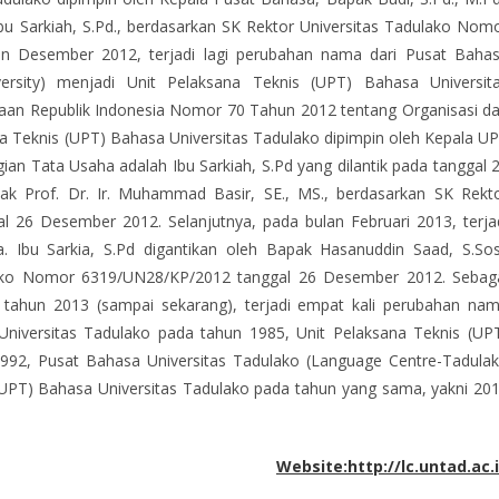
u Sarkiah, S.Pd., berdasarkan SK Rektor Universitas Tadulako Nom
an Desember 2012, terjadi lagi perubahan nama dari Pusat Baha
ersity) menjadi Unit Pelaksana Teknis (UPT) Bahasa Universit
aan Republik Indonesia Nomor 70 Tahun 2012 tentang Organisasi d
na Teknis (UPT) Bahasa Universitas Tadulako dipimpin oleh Kepala U
ian Tata Usaha adalah Ibu Sarkiah, S.Pd yang dilantik pada tanggal 
ak Prof. Dr. Ir. Muhammad Basir, SE., MS., berdasarkan SK Rekt
 26 Desember 2012. Selanjutnya, pada bulan Februari 2013, terja
 Ibu Sarkia, S.Pd digantikan oleh Bapak Hasanuddin Saad, S.Sos
lako Nomor 6319/UN28/KP/2012 tanggal 26 Desember 2012. Sebag
 tahun 2013 (sampai sekarang), terjadi empat kali perubahan na
a Universitas Tadulako pada tahun 1985, Unit Pelaksana Teknis (UP
1992, Pusat Bahasa Universitas Tadulako (Language Centre-Tadula
 (UPT) Bahasa Universitas Tadulako pada tahun yang sama, yakni 20
Website:http://lc.untad.ac.