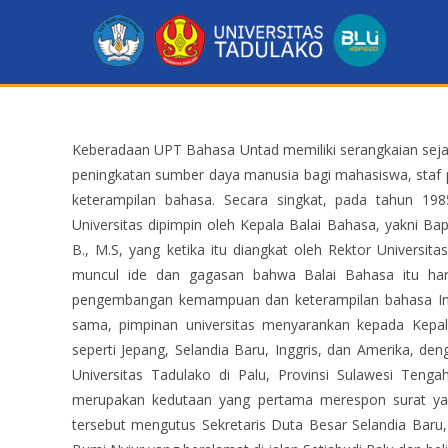
Keberadaan UPT Bahasa Untad memiliki serangkaian sej
peningkatan sumber daya manusia bagi mahasiswa, staf 
keterampilan bahasa. Secara singkat, pada tahun 198
Universitas dipimpin oleh Kepala Balai Bahasa, yakni Ba
B., M.S, yang ketika itu diangkat oleh Rektor Universit
muncul ide dan gagasan bahwa Balai Bahasa itu har
pengembangan kemampuan dan keterampilan bahasa Ingg
sama, pimpinan universitas menyarankan kepada Kepa
seperti Jepang, Selandia Baru, Inggris, dan Amerika, de
Universitas Tadulako di Palu, Provinsi Sulawesi Teng
merupakan kedutaan yang pertama merespon surat ya
tersebut mengutus Sekretaris Duta Besar Selandia Bar