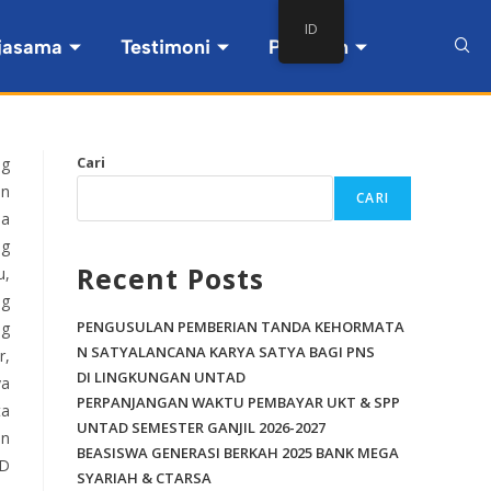
ID
jasama
Testimoni
Pintasan
Cari
ng
an
CARI
sa
ng
Recent Posts
u,
ng
PENGUSULAN PEMBERIAN TANDA KEHORMATA
ng
N SATYALANCANA KARYA SATYA BAGI PNS
r,
DI LINGKUNGAN UNTAD
ya
PERPANJANGAN WAKTU PEMBAYAR UKT & SPP
ta
UNTAD SEMESTER GANJIL 2026-2027
an
BEASISWA GENERASI BERKAH 2025 BANK MEGA
AD
SYARIAH & CTARSA