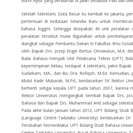
Bumi Nyiur yang beralamat di jalan Setiabudi Palu dan 
Setelah Sekretaris Duta Besar itu kembali ke Jakarta, 
pertemuan di kedutaan Selandia Baru untuk membicar
bahasa Inggris. Sehingga disepakati 40 unit peralatan
peralatan tersebut mulai digunakan untuk pembelajar
diangkat sebagai Pembantu Dekan III Fakultas Ilmu Sosial
oleh Bapak Drs. Josep Engel Bertus Ohoiwutun, M.A. de
Balai Bahasa menjadi Unit Pelaksana Teknis (UPT) Bid
kepemimpinan beliau, terdapat 4 sekretaris, yakni Bapa
Sudarkam, MA., dan Ibu Dra. Rofiqoh, M.Ed. Kemudian, 
Abdul Kadir Mubarak, M.Pd., berdasarkan SK Rektor Uni
berhenti sebgai kepala UPT pada tahun 2007, karena m
Rektor Universitas mengangkat kembali Bapak Drs. Jo
Bahasa dan Bapak Drs. Muhammad Arid sebagai sekretari
Pada akhir bulan Januari tahun 2012, UPT Bidang Studi
(Language Centre-Tadulako University) berdasarkan S
Perubahan Nomenklatur UPT Bidang Studi Bahasa Univers
Centre-Tadulako University). Pusat Bahasa Universitas T