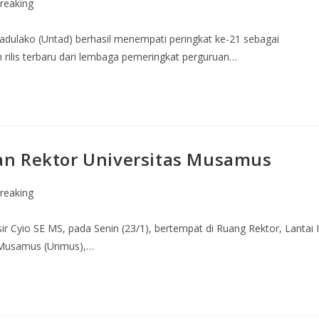
reaking
Tadulako (Untad) berhasil menempati peringkat ke-21 sebagai
am rilis terbaru dari lembaga pemeringkat perguruan…
an Rektor Universitas Musamus
reaking
ir Cyio SE MS, pada Senin (23/1), bertempat di Ruang Rektor, Lantai 
s Musamus (Unmus),…