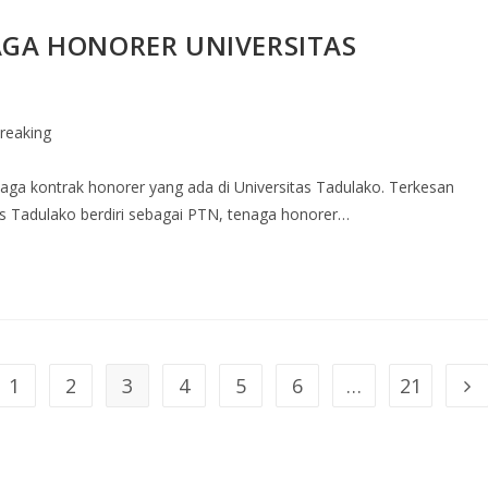
NAGA HONORER UNIVERSITAS
reaking
naga kontrak honorer yang ada di Universitas Tadulako. Terkesan
 Tadulako berdiri sebagai PTN, tenaga honorer…
1
2
3
4
5
6
…
21