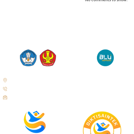
Jl. Soekarno Hatta No. KM. 9, Tondo, District. Mantikulore, Palu City,
Central Sulawesi 94148
+62 821-9497-8310 ( WhatsApp )
humas@untad.ac.id
humasuntad@gmail.com