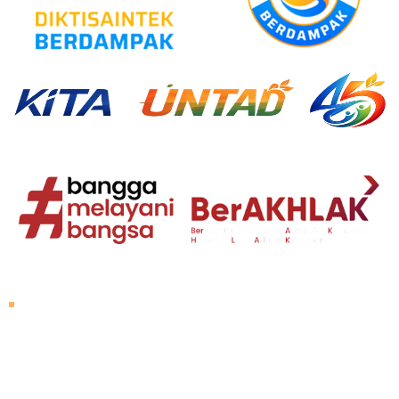
About Untad
Rector's Speech
Vision and Mission
Untad History