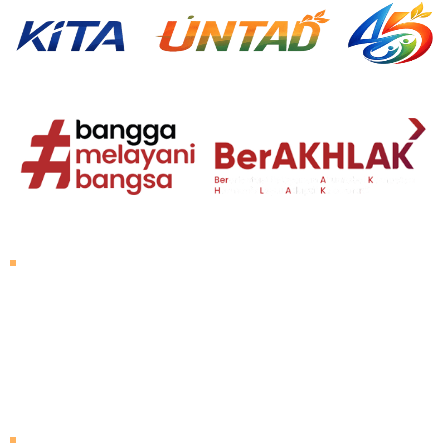
About Untad
Rector's Speech
Vision and Mission
Untad History
Leader of University
Visiting Untad