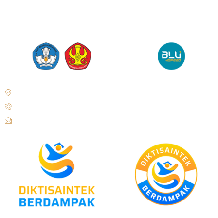
Jl. Soekarno Hatta No. KM. 9, Tondo, District. Mantikulore, Palu City,
Central Sulawesi 94148
+62 821-9497-8310 ( WhatsApp )
humas@untad.ac.id
humasuntad@gmail.com