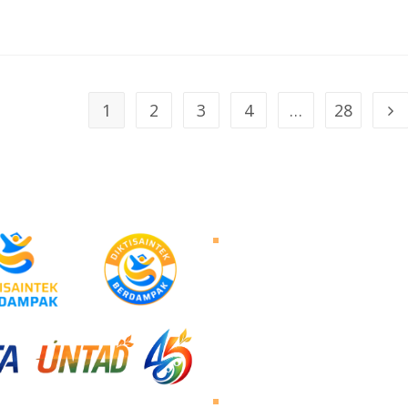
1
2
3
4
…
28
About Untad
Rector's Speech
Vision and Mission
Untad History
Leader of University
Visiting Untad