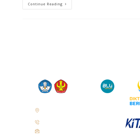
Continue Reading
Jl. Soekarno Hatta No. KM. 9, Tondo,
District. Mantikulore, Palu City, Central
Sulawesi 94148
+62 821-9497-8310 ( WhatsApp )
humas@untad.ac.id
humasuntad@gmail.com