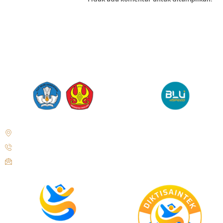
Jl. Soekarno Hatta No.KM. 9, Tondo, Kec. Mantikulore, Kota Palu,
Sulawesi Tengah 94148
+62 821-9497-8310 ( WhatsApp )
humas@untad.ac.id
humasuntad@gmail.com