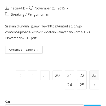
nadira-tik
November 25, 2015
Breaking
/
Pengumuman
Silakan diunduh [gview file="https://untad.ac.id/wp-
content/uploads/2015/11/Materi-Pelayanan-Prima-1-24-
November-2015.pdf"]
Continue Reading
1
…
20
21
22
23
24
25
Cari