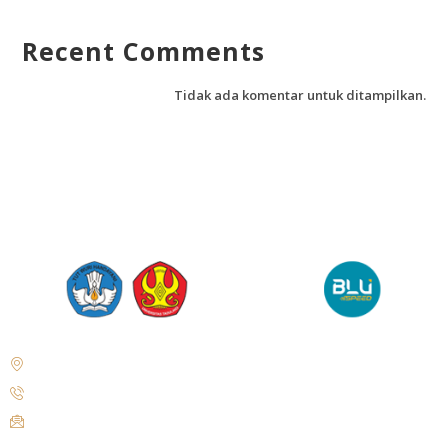
Recent Comments
Tidak ada komentar untuk ditampilkan.
Jl. Soekarno Hatta No.KM. 9, Tondo, Kec. Mantikulore, Kota Palu,
Sulawesi Tengah 94148
+62 821-9497-8310 ( WhatsApp )
humas@untad.ac.id
humasuntad@gmail.com