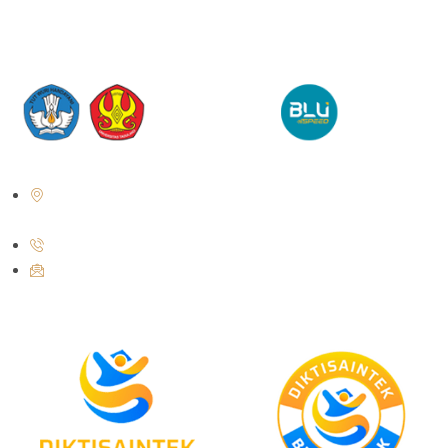
Jl. Soekarno Hatta No.KM. 9, Tondo, Kec. Mantikulore, Kota Palu,
Sulawesi Tengah 94148
+62 821-9497-8310 ( WhatsApp )
humas@untad.ac.id
humasuntad@gmail.com