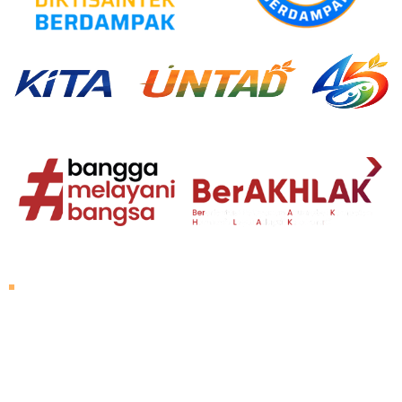
Tentang Untad
Sambutan Rektor
Visi dan Misi
Sejarah Untad
Pimpinan Universitas