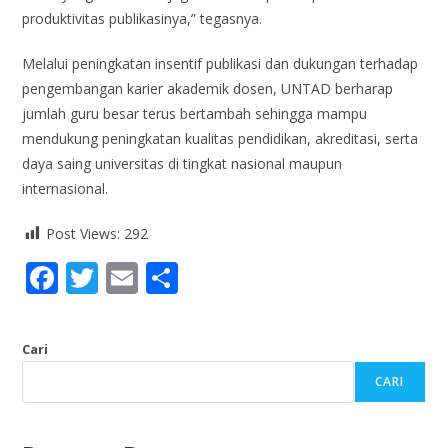
produktivitas publikasinya,” tegasnya.
Melalui peningkatan insentif publikasi dan dukungan terhadap
pengembangan karier akademik dosen, UNTAD berharap
jumlah guru besar terus bertambah sehingga mampu
mendukung peningkatan kualitas pendidikan, akreditasi, serta
daya saing universitas di tingkat nasional maupun
internasional.
Post Views:
292
F
T
E
S
ac
w
m
h
e
itt
ai
ar
Cari
b
er
l
e
CARI
o
o