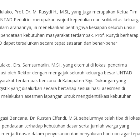
ako, Prof. Dr. M. Rusydi H., M.Si., yang juga merupakan Ketua Tim
D Peduli ini merupakan wujud kepedulian dan solidaritas keluarg
am arahannya, ia menekankan pentingnya kesiapan seluruh unsur
gga pendataan kebutuhan masyarakat terdampak. Prof. Rusydi berharap
 dapat tersalurkan secara tepat sasaran dan benar-benar
ako, Drs. Samsumarlin, M.Si., yang ditemui di lokasi penerima
iasi oleh Rektor dengan mengajak seluruh keluarga besar UNTAD
syarakat terdampak bencana di Kabupaten Sigi. Dukungan yang
stik yang disalurkan secara bertahap sesuai hasil asesmen di
lu melakukan asesmen lapangan untuk mengidentifikasi kebutuhan
asi Bencana, Dr. Rustan Effendi, M.Si. sebelumnya telah tiba di lokas
 pendataan terhadap kebutuhan dasar serta jumlah warga yang
menjadi dasar dalam penyusunan dan penyaluran bantuan agar tepa