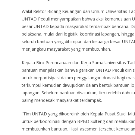
Wakil Rektor Bidang Keuangan dan Umum Universitas Tadul
UNTAD Peduli menyampaikan bahwa aksi kemanusiaan UNTA
besar UNTAD kepada masyarakat terdampak bencana. Dal
pelaksana, mulai dari logistik, koordinasi lapangan, hin
seluruh bantuan yang dihimpun dari keluarga besar UNTAD
menjangkau masyarakat yang membutuhkan.
Kepala Biro Perencanaan dan Kerja Sama Universitas Tadul
bantuan menjelaskan bahwa gerakan UNTAD Peduli diinis
untuk berpartisipasi dalam penggalangan donasi bagi ma
terkumpul kemudian diwujudkan dalam bentuk bantuan logi
lapangan. Sebelum bantuan disalurkan, tim terlebih dahu
paling mendesak masyarakat terdampak.
“Tim UNTAD yang dikoordinir oleh Kepala Pusat Studi Mitig
untuk berkoordinasi dengan BPBD Sulteng dan melakukan
membutuhkan bantuan. Hasil asesmen tersebut kemudian 