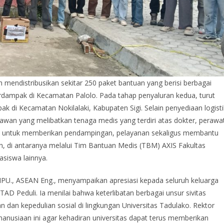
endistribusikan sekitar 250 paket bantuan yang berisi berbagai
dampak di Kecamatan Palolo. Pada tahap penyaluran kedua, turut
 di Kecamatan Nokilalaki, Kabupaten Sigi. Selain penyediaan logisti
wan yang melibatkan tenaga medis yang terdiri atas dokter, perawa
an untuk memberikan pendampingan, pelayanan sekaligus membantu
un, di antaranya melalui Tim Bantuan Medis (TBM) AXIS Fakultas
asiswa lainnya.
T., IPU., ASEAN Eng., menyampaikan apresiasi kepada seluruh keluarga
D Peduli. Ia menilai bahwa keterlibatan berbagai unsur sivitas
n kepedulian sosial di lingkungan Universitas Tadulako. Rektor
nusiaan ini agar kehadiran universitas dapat terus memberikan