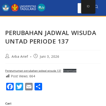
ID
PERUBAHAN JADWAL WISUDA
UNTAD PERIODE 137
Arba Arief
Juni 3, 2026
Pengumuman perubahan jadwal wisuda 137
Download
Post Views:
664
F
T
E
S
ac
w
m
h
e
itt
ai
ar
Cari