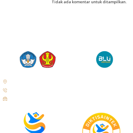
Tidak ada komentar untuk ditampilkan.
Jl. Soekarno Hatta No.KM. 9, Tondo, Kec. Mantikulore, Kota Palu,
Sulawesi Tengah 94148
+62 821-9497-8310 ( WhatsApp )
humas@untad.ac.id
humasuntad@gmail.com