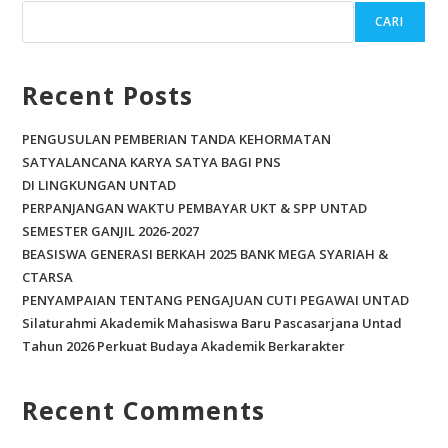
b
er
l
e
CARI
o
o
Recent Posts
k
PENGUSULAN PEMBERIAN TANDA KEHORMATAN
SATYALANCANA KARYA SATYA BAGI PNS
DI LINGKUNGAN UNTAD
PERPANJANGAN WAKTU PEMBAYAR UKT & SPP UNTAD
SEMESTER GANJIL 2026-2027
BEASISWA GENERASI BERKAH 2025 BANK MEGA SYARIAH &
CTARSA
PENYAMPAIAN TENTANG PENGAJUAN CUTI PEGAWAI UNTAD
Silaturahmi Akademik Mahasiswa Baru Pascasarjana Untad
Tahun 2026 Perkuat Budaya Akademik Berkarakter
Recent Comments