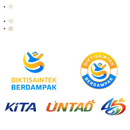
Jl. Soekarno Hatta No.KM. 9, Tondo, Kec. Mantikulore, Kota Palu,
Sulawesi Tengah 94148
+62 821-9497-8310 ( WhatsApp )
humas@untad.ac.id
humasuntad@gmail.com