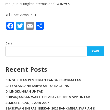
maupun di tingkat internasional.
AA/RFS
Post Views:
501
F
T
E
S
ac
w
m
h
e
itt
ai
ar
Cari
b
er
l
e
CARI
o
o
Recent Posts
k
PENGUSULAN PEMBERIAN TANDA KEHORMATAN
SATYALANCANA KARYA SATYA BAGI PNS
DI LINGKUNGAN UNTAD
PERPANJANGAN WAKTU PEMBAYAR UKT & SPP UNTAD
SEMESTER GANJIL 2026-2027
BEASISWA GENERASI BERKAH 2025 BANK MEGA SYARIAH &