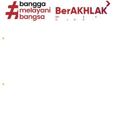
Tentang Untad
Sambutan Rektor
Visi dan Misi
Sejarah Untad
Pimpinan Universitas
Mengunjungi Untad
Peta Kampus
Agenda