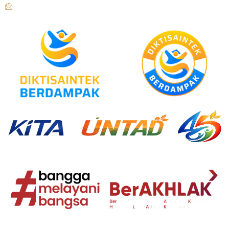
humas@untad.ac.id
humasuntad@gmail.com