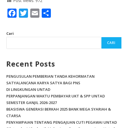
Post Views:
972
F
T
E
S
ac
w
m
h
e
itt
ai
ar
Cari
b
er
l
e
CARI
o
o
Recent Posts
k
PENGUSULAN PEMBERIAN TANDA KEHORMATAN
SATYALANCANA KARYA SATYA BAGI PNS
DI LINGKUNGAN UNTAD
PERPANJANGAN WAKTU PEMBAYAR UKT & SPP UNTAD
SEMESTER GANJIL 2026-2027
BEASISWA GENERASI BERKAH 2025 BANK MEGA SYARIAH &
CTARSA
PENYAMPAIAN TENTANG PENGAJUAN CUTI PEGAWAI UNTAD