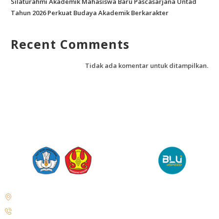
Silaturahmi Akademik Mahasiswa Baru Pascasarjana Untad
Tahun 2026 Perkuat Budaya Akademik Berkarakter
Recent Comments
Tidak ada komentar untuk ditampilkan.
Jl. Soekarno Hatta No.KM. 9, Tondo, Kec. Mantikulore, Kota Palu,
Sulawesi Tengah 94148
+62 821-9497-8310 ( WhatsApp )