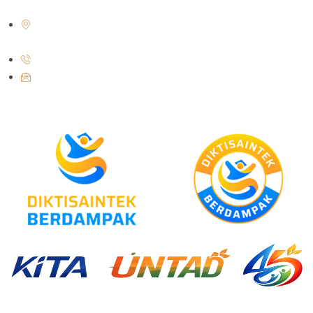
Jl. Soekarno Hatta No.KM. 9, Tondo, Kec. Mantikulore, Kota Palu,
Sulawesi Tengah 94148
+62 821-9497-8310 ( WhatsApp )
humas@untad.ac.id
humasuntad@gmail.com