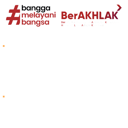
Tentang Untad
Sambutan Rektor
Visi dan Misi
Sejarah Untad
Pimpinan Universitas
Mengunjungi Untad
Peta Kampus
Agenda