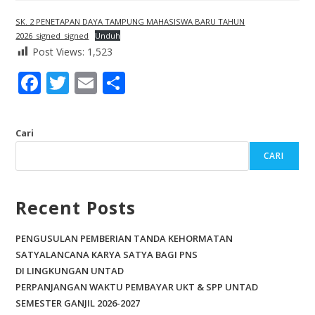
SK. 2 PENETAPAN DAYA TAMPUNG MAHASISWA BARU TAHUN
2026_signed_signed
Unduh
Post Views:
1,523
F
T
E
S
ac
w
m
h
e
itt
ai
ar
Cari
b
er
l
e
CARI
o
o
Recent Posts
k
PENGUSULAN PEMBERIAN TANDA KEHORMATAN
SATYALANCANA KARYA SATYA BAGI PNS
DI LINGKUNGAN UNTAD
PERPANJANGAN WAKTU PEMBAYAR UKT & SPP UNTAD
SEMESTER GANJIL 2026-2027