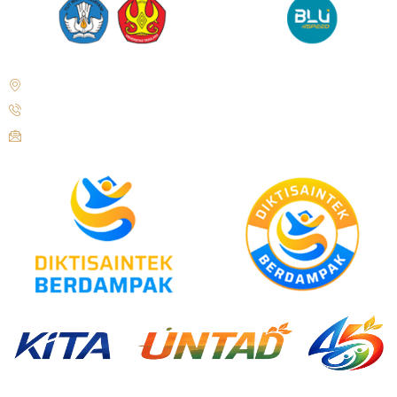
Jl. Soekarno Hatta No.KM. 9, Tondo, Kec. Mantikulore, Kota Palu,
Sulawesi Tengah 94148
+62 821-9497-8310 ( WhatsApp )
humas@untad.ac.id
humasuntad@gmail.com