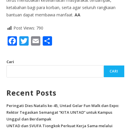
terus mendoakan keselamatan masyarakat terdampak,
ketabahan bagi para korban, serta agar seluruh rangkaian
bantuan dapat membawa manfaat.
AA
Post Views:
790
F
T
E
S
ac
w
m
h
e
itt
ai
ar
Cari
b
er
l
e
CARI
o
o
Recent Posts
k
Peringati Dies Natalis ke-45, Untad Gelar Fun Walk dan Expo:
Rektor Tegaskan Semangat “KITA UNTAD” untuk Kampus
Unggul dan Berdampak
UNTAD dan SVUFA Tiongkok Perkuat Kerja Sama melalui