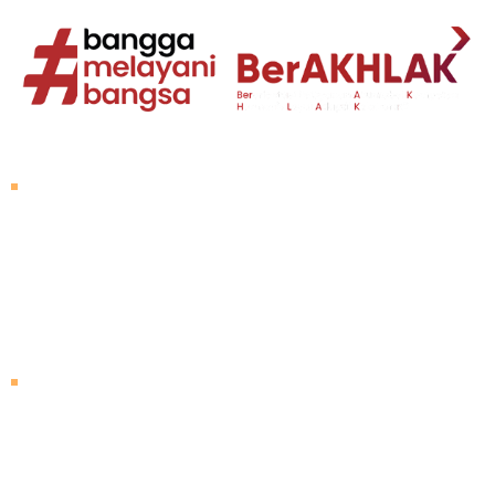
Tentang Untad
Sambutan Rektor
Visi dan Misi
Sejarah Untad
Pimpinan Universitas
Mengunjungi Untad
Peta Kampus
Agenda