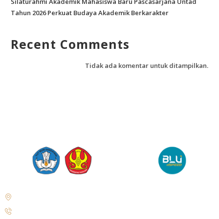
Silaturahmi Akademik Mahasiswa Baru Pascasarjana Untad
Tahun 2026 Perkuat Budaya Akademik Berkarakter
Recent Comments
Tidak ada komentar untuk ditampilkan.
Jl. Soekarno Hatta No.KM. 9, Tondo, Kec. Mantikulore, Kota Palu,
Sulawesi Tengah 94148
+62 821-9497-8310 ( WhatsApp )