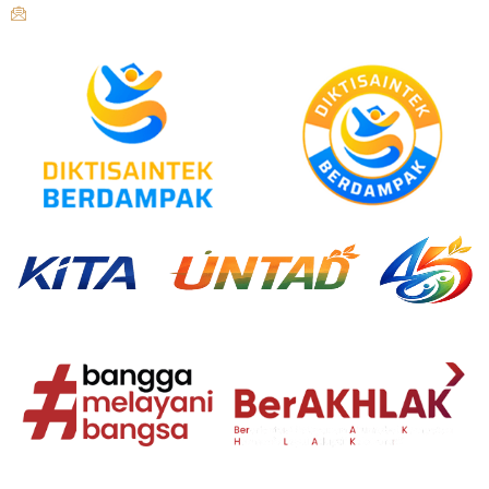
humas@untad.ac.id
humasuntad@gmail.com