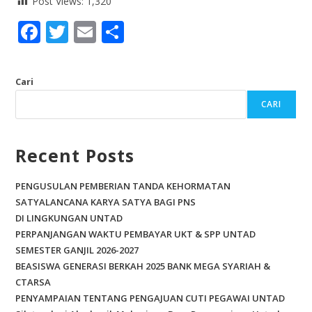
Post Views:
1,320
F
T
E
S
ac
w
m
h
e
itt
ai
ar
Cari
b
er
l
e
CARI
o
o
Recent Posts
k
PENGUSULAN PEMBERIAN TANDA KEHORMATAN
SATYALANCANA KARYA SATYA BAGI PNS
DI LINGKUNGAN UNTAD
PERPANJANGAN WAKTU PEMBAYAR UKT & SPP UNTAD
SEMESTER GANJIL 2026-2027
BEASISWA GENERASI BERKAH 2025 BANK MEGA SYARIAH &
CTARSA
PENYAMPAIAN TENTANG PENGAJUAN CUTI PEGAWAI UNTAD