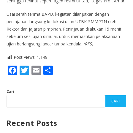
sehingga terlihat seperti agen resmi Untad,” tegas Prof. Amar.
Usai serah terima BAPU, kegiatan dilanjutkan dengan
peninjauan langsung ke lokasi ujian UTBK-SMMPTN oleh
Rektor dan jajaran pimpinan. Peninjauan dilakukan 15 menit
sebelum sesi ujian dimulai, untuk memastikan pelaksanaan
ujian berlangsung lancar tanpa kendala.
(RFS)
Post Views:
1,148
F
T
E
S
ac
w
m
h
e
itt
ai
ar
Cari
b
er
l
e
CARI
o
o
Recent Posts
k