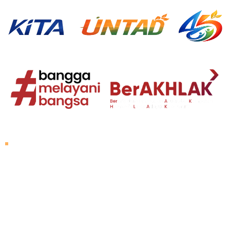
Tentang Untad
Sambutan Rektor
Visi dan Misi
Sejarah Untad
Pimpinan Universitas