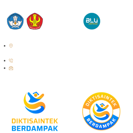
Jl. Soekarno Hatta No.KM. 9, Tondo, Kec. Mantikulore, Kota Palu,
Sulawesi Tengah 94148
+62 821-9497-8310 ( WhatsApp )
humas@untad.ac.id
humasuntad@gmail.com