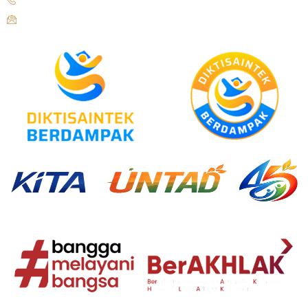
humas@untad.ac.id
humasuntad@gmail.com