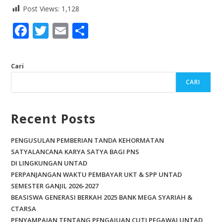
Post Views:
1,128
F
T
E
S
ac
w
m
h
e
itt
ai
ar
Cari
b
er
l
e
CARI
o
o
Recent Posts
k
PENGUSULAN PEMBERIAN TANDA KEHORMATAN
SATYALANCANA KARYA SATYA BAGI PNS
DI LINGKUNGAN UNTAD
PERPANJANGAN WAKTU PEMBAYAR UKT & SPP UNTAD
SEMESTER GANJIL 2026-2027
BEASISWA GENERASI BERKAH 2025 BANK MEGA SYARIAH &
CTARSA
PENYAMPAIAN TENTANG PENGAJUAN CUTI PEGAWAI UNTAD