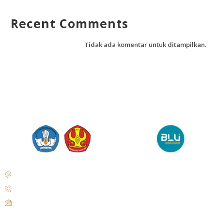
Recent Comments
Tidak ada komentar untuk ditampilkan.
Jl. Soekarno Hatta No.KM. 9, Tondo, Kec. Mantikulore, Kota Palu,
Sulawesi Tengah 94148
+62 821-9497-8310 ( WhatsApp )
humas@untad.ac.id
humasuntad@gmail.com