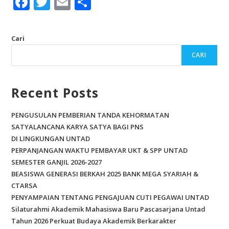
F
T
E
S
ac
w
m
h
e
itt
ai
ar
Cari
b
er
l
e
CARI
o
o
Recent Posts
k
PENGUSULAN PEMBERIAN TANDA KEHORMATAN
SATYALANCANA KARYA SATYA BAGI PNS
DI LINGKUNGAN UNTAD
PERPANJANGAN WAKTU PEMBAYAR UKT & SPP UNTAD
SEMESTER GANJIL 2026-2027
BEASISWA GENERASI BERKAH 2025 BANK MEGA SYARIAH &
CTARSA
PENYAMPAIAN TENTANG PENGAJUAN CUTI PEGAWAI UNTAD
Silaturahmi Akademik Mahasiswa Baru Pascasarjana Untad
Tahun 2026 Perkuat Budaya Akademik Berkarakter