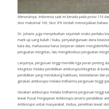
Menurutnya, Indonesia saat ini berada pada posisi 110 da
skor maksimal 100. Skor IPK rendah menunjukkan bahwa sua
Dr. Johanis juga menyebutkan sejumlah resiko perilaku koru
mark up uang kuliah / buku, penyalahgunaan dana beasiswa,
kata dia, mahasiswa harus berperan dalam mengIdentifik
penguatan integritas, lalu mengeksekusi penguatan integ
Lanjutnya, perguruan tinggi memiliki tiga peran penting d
integritas melalui pendidikan antikorupsi/integritas di k
pendidikan yang mendukung habituasi, keteladanan dan peng
gerakan antikorupsi melalui tridharma perguruan tinggi (p
Gerakan antikorupsi melalui tridharma perguruan tinggi ka
lewat Pusat Pengajaran Antikorupsi (insersi pendidikan anti
Antikorupsi untuk masyarakat. Kedua, penelitian lewat skrip