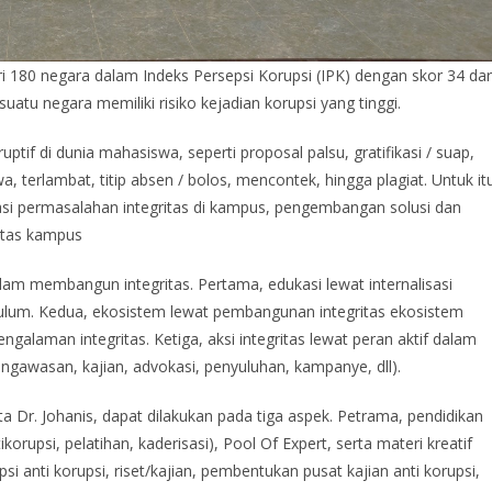
ri 180 negara dalam Indeks Persepsi Korupsi (IPK) dengan skor 34 dar
tu negara memiliki risiko kejadian korupsi yang tinggi.
ptif di dunia mahasiswa, seperti proposal palsu, gratifikasi / suap,
 terlambat, titip absen / bolos, mencontek, hingga plagiat. Untuk it
asi permasalahan integritas di kampus, pengembangan solusi dan
ritas kampus
alam membangun integritas. Pertama, edukasi lewat internalisasi
urikulum. Kedua, ekosistem lewat pembangunan integritas ekosistem
alaman integritas. Ketiga, aksi integritas lewat peran aktif dalam
engawasan, kajian, advokasi, penyuluhan, kampanye, dll).
ta Dr. Johanis, dapat dilakukan pada tiga aspek. Petrama, pendidikan
korupsi, pelatihan, kaderisasi), Pool Of Expert, serta materi kreatif
si anti korupsi, riset/kajian, pembentukan pusat kajian anti korupsi,