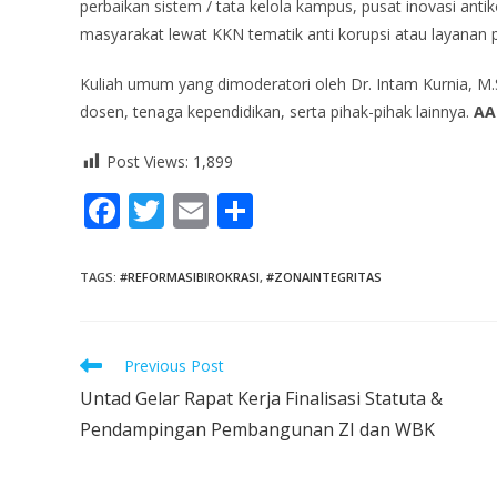
perbaikan sistem / tata kelola kampus, pusat inovasi antiko
masyarakat lewat KKN tematik anti korupsi atau layanan p
Kuliah umum yang dimoderatori oleh Dr. Intam Kurnia, M.S
dosen, tenaga kependidikan, serta pihak-pihak lainnya.
AA
Post Views:
1,899
F
T
E
S
ac
w
m
h
e
itt
ai
ar
TAGS
:
#REFORMASIBIROKRASI
,
#ZONAINTEGRITAS
b
er
l
e
o
Previous Post
o
Untad Gelar Rapat Kerja Finalisasi Statuta &
k
Pendampingan Pembangunan ZI dan WBK