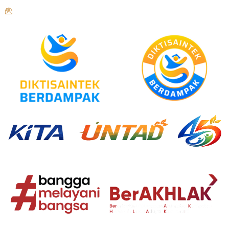
humas@untad.ac.id
humasuntad@gmail.com