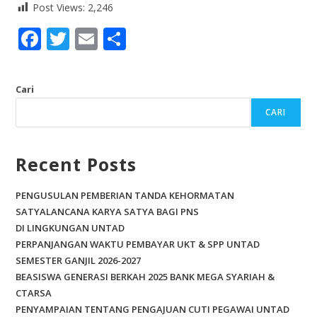
Post Views:
2,246
F
T
E
S
ac
w
m
h
e
itt
ai
ar
Cari
b
er
l
e
CARI
o
o
Recent Posts
k
PENGUSULAN PEMBERIAN TANDA KEHORMATAN
SATYALANCANA KARYA SATYA BAGI PNS
DI LINGKUNGAN UNTAD
PERPANJANGAN WAKTU PEMBAYAR UKT & SPP UNTAD
SEMESTER GANJIL 2026-2027
BEASISWA GENERASI BERKAH 2025 BANK MEGA SYARIAH &
CTARSA
PENYAMPAIAN TENTANG PENGAJUAN CUTI PEGAWAI UNTAD