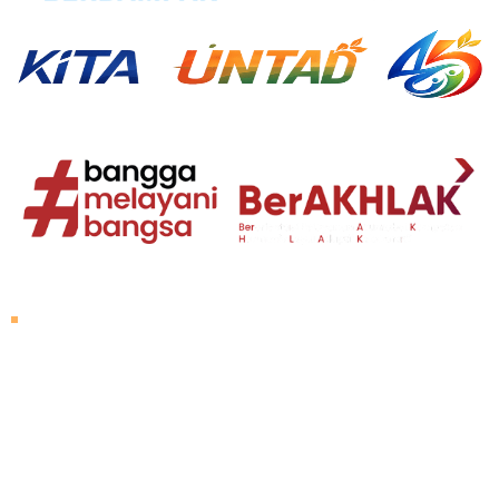
Tentang Untad
Sambutan Rektor
Visi dan Misi
Sejarah Untad
Pimpinan Universitas