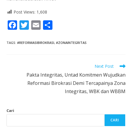
Post Views:
1,608
F
T
E
S
ac
w
m
h
e
itt
ai
ar
TAGS
:
#REFORMASIBIROKRASI
,
#ZONAINTEGRITAS
b
er
l
e
o
Next Post
o
Pakta Integritas, Untad Komitmen Wujudkan
k
Reformasi Birokrasi Demi Tercapainya Zona
Integritas, WBK dan WBBM
Cari
CARI