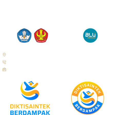
Jl. Soekarno Hatta No.KM. 9, Tondo, Kec. Mantikulore, Kota Palu,
Sulawesi Tengah 94148
+62 821-9497-8310 ( WhatsApp )
humas@untad.ac.id
humasuntad@gmail.com