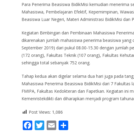
Para Penerima Beasiswa BidikMisi kemudian menerima se
Mahasiswa, Pembelajaran Efektif, Kepemimpinan, Wawas
Beasiswa Luar Negeri, Materi Administrasi BidikMisi dan 
Kegiatan Bimbingan dan Pembinaan Mahasiswa Penerima 
dikarenakan jumlah mahasiswa penerima beasiswa yang cu
September 2019) dari pukul 08.00-15.30 dengan jumlah pes
(172 orang), Fakultas Teknik (107 orang), Fakultas Kehu
sehingga total sebanyak 752 orang.
Tahap kedua akan digelar selama dua hari juga pada tang
Mahasiswa Penerima Beasiswa BidikMisi dari 7 Fakultas la
FMIPA, Fakultas Kedokteran dan Fapetkan. Kegiatan ini
Kemenristekdikti dan diharapkan menjadi program tahun
Post Views:
1,086
F
T
E
S