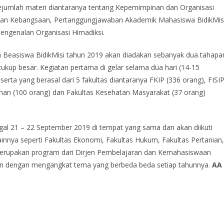
jumlah materi diantaranya tentang Kepemimpinan dan Organisasi
an Kebangsaan, Pertanggungjawaban Akademik Mahasiswa BidikMisi
Pengenalan Organisasi Himadiksi.
Beasiswa BidikMisi tahun 2019 akan diadakan sebanyak dua tahapa
kup besar. Kegiatan pertama di gelar selama dua hari (14-15
erta yang berasal dari 5 fakultas diantaranya FKIP (336 orang), FISI
tanan (100 orang) dan Fakultas Kesehatan Masyarakat (37 orang)
gal 21 – 22 September 2019 di tempat yang sama dan akan diikuti
innya seperti Fakultas Ekonomi, Fakultas Hukum, Fakultas Pertanian,
 merupakan program dari Dirjen Pembelajaran dan Kemahasiswaan
an dengan mengangkat tema yang berbeda beda setiap tahunnya.
AA