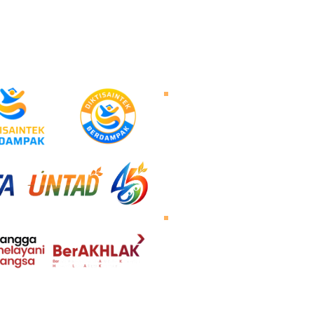
Tentang Untad
Sambutan Rektor
Visi dan Misi
Sejarah Untad
Pimpinan Universitas
Mengunjungi Untad
Peta Kampus
Agenda