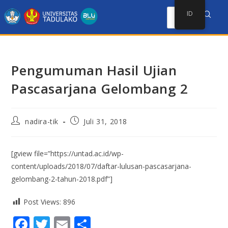
ID
Pengumuman Hasil Ujian
Pascasarjana Gelombang 2
nadira-tik
Juli 31, 2018
[gview file=”https://untad.ac.id/wp-
content/uploads/2018/07/daftar-lulusan-pascasarjana-
gelombang-2-tahun-2018.pdf”]
Post Views:
896
F
T
E
S