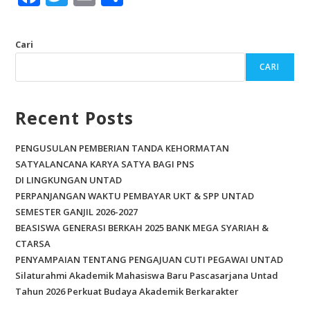
ac
w
m
h
e
itt
ai
ar
Cari
b
er
l
e
CARI
o
o
Recent Posts
k
PENGUSULAN PEMBERIAN TANDA KEHORMATAN
SATYALANCANA KARYA SATYA BAGI PNS
DI LINGKUNGAN UNTAD
PERPANJANGAN WAKTU PEMBAYAR UKT & SPP UNTAD
SEMESTER GANJIL 2026-2027
BEASISWA GENERASI BERKAH 2025 BANK MEGA SYARIAH &
CTARSA
PENYAMPAIAN TENTANG PENGAJUAN CUTI PEGAWAI UNTAD
Silaturahmi Akademik Mahasiswa Baru Pascasarjana Untad
Tahun 2026 Perkuat Budaya Akademik Berkarakter