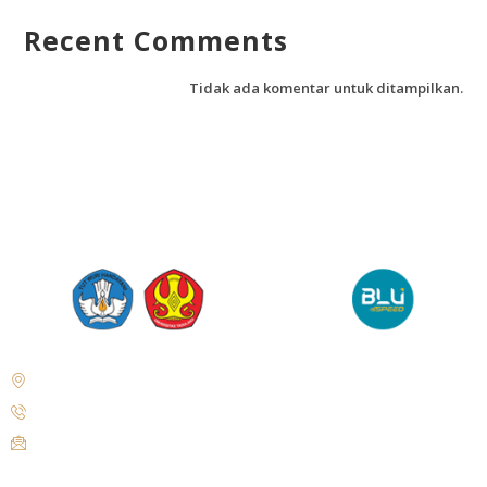
Recent Comments
Tidak ada komentar untuk ditampilkan.
Jl. Soekarno Hatta No.KM. 9, Tondo, Kec. Mantikulore, Kota Palu,
Sulawesi Tengah 94148
+62 821-9497-8310 ( WhatsApp )
humas@untad.ac.id
humasuntad@gmail.com