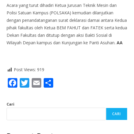
Acara yang turut dihadiri Ketua Jurusan Teknik Mesin dan
Polisi Satuan Kampus (POLSAKA) kemudian dilanjutkan
dengan penandatanganan surat deklarasi damai antara Kedua
pihak fakultas oleh Ketua BEM FAHUT dan FATEK serta kedua
Dekan Fakultas dan ditutup dengan aksi Bakti Sosial di
Wilayah Depan kampus dan Kunjungan ke Panti Asuhan.
AA
Post Views:
919
F
T
E
S
ac
w
m
h
e
itt
ai
ar
Cari
b
er
l
e
CARI
o
o