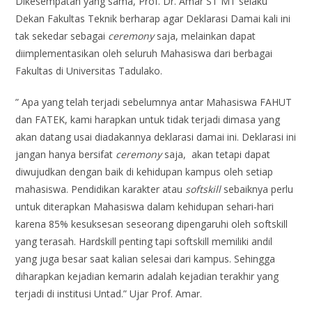
Dikesempatan yang sama, Prof. Dr. Amar ST MT selaku
Dekan Fakultas Teknik berharap agar Deklarasi Damai kali ini
tak sekedar sebagai
ceremony
saja, melainkan dapat
diimplementasikan oleh seluruh Mahasiswa dari berbagai
Fakultas di Universitas Tadulako.
” Apa yang telah terjadi sebelumnya antar Mahasiswa FAHUT
dan FATEK, kami harapkan untuk tidak terjadi dimasa yang
akan datang usai diadakannya deklarasi damai ini. Deklarasi ini
jangan hanya bersifat
ceremony
saja, akan tetapi dapat
diwujudkan dengan baik di kehidupan kampus oleh setiap
mahasiswa. Pendidikan karakter atau
softskill
sebaiknya perlu
untuk diterapkan Mahasiswa dalam kehidupan sehari-hari
karena 85% kesuksesan seseorang dipengaruhi oleh softskill
yang terasah. Hardskill penting tapi softskill memiliki andil
yang juga besar saat kalian selesai dari kampus. Sehingga
diharapkan kejadian kemarin adalah kejadian terakhir yang
terjadi di institusi Untad.” Ujar Prof. Amar.