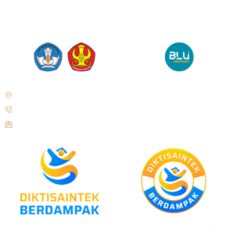
Jl. Soekarno Hatta No.KM. 9, Tondo, Kec. Mantikulore, Kota Palu,
Sulawesi Tengah 94148
+62 821-9497-8310 ( WhatsApp )
humas@untad.ac.id
humasuntad@gmail.com