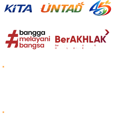
Tentang Untad
Sambutan Rektor
Visi dan Misi
Sejarah Untad
Pimpinan Universitas
Mengunjungi Untad