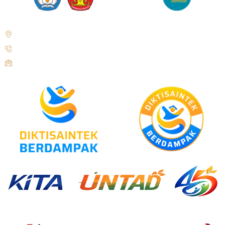
Jl. Soekarno Hatta No.KM. 9, Tondo, Kec. Mantikulore, Kota Palu,
Sulawesi Tengah 94148
+62 821-9497-8310 ( WhatsApp )
humas@untad.ac.id
humasuntad@gmail.com