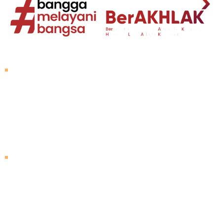
Tentang Untad
Sambutan Rektor
Visi dan Misi
Sejarah Untad
Pimpinan Universitas
Mengunjungi Untad
Peta Kampus
Agenda