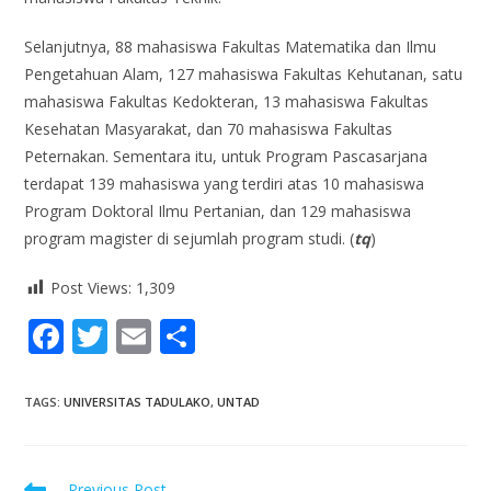
Selanjutnya, 88 mahasiswa Fakultas Matematika dan Ilmu
Pengetahuan Alam, 127 mahasiswa Fakultas Kehutanan, satu
mahasiswa Fakultas Kedokteran, 13 mahasiswa Fakultas
Kesehatan Masyarakat, dan 70 mahasiswa Fakultas
Peternakan. Sementara itu, untuk Program Pascasarjana
terdapat 139 mahasiswa yang terdiri atas 10 mahasiswa
Program Doktoral Ilmu Pertanian, dan 129 mahasiswa
program magister di sejumlah program studi. (
tq
)
Post Views:
1,309
F
T
E
S
ac
w
m
h
e
itt
ai
ar
TAGS
:
UNIVERSITAS TADULAKO
,
UNTAD
b
er
l
e
o
Previous Post