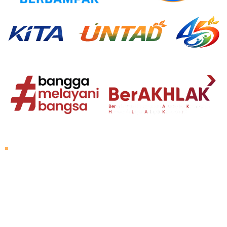
Tentang Untad
Sambutan Rektor
Visi dan Misi
Sejarah Untad
Pimpinan Universitas