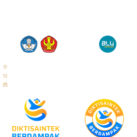
Jl. Soekarno Hatta No.KM. 9, Tondo, Kec. Mantikulore, Kota Palu,
Sulawesi Tengah 94148
+62 821-9497-8310 ( WhatsApp )
humas@untad.ac.id
humasuntad@gmail.com