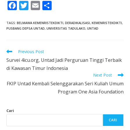
F
T
E
S
ac
w
m
h
e
itt
ai
ar
TAGS
:
BELMAWA KEMENRISTEKDIKTI
,
DERADIKALISASI
,
KEMENRISTEKDIKTI
,
PUSBANG DEPSA UNTAD
,
UNIVERSITAS TADULAKO
,
UNTAD
b
er
l
e
o
o
Previous Post
k
Survei 4icu.org, Untad Jadi Perguruan Tinggi Terbaik
di Kawasan Timur Indonesia
Next Post
FKIP Untad Kembali Selenggarakan Seri Kuliah Umum
Program One Asia Foundation
Cari
CARI