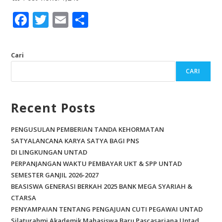
F
T
E
S
ac
w
m
h
e
itt
ai
ar
Cari
b
er
l
e
CARI
o
o
Recent Posts
k
PENGUSULAN PEMBERIAN TANDA KEHORMATAN
SATYALANCANA KARYA SATYA BAGI PNS
DI LINGKUNGAN UNTAD
PERPANJANGAN WAKTU PEMBAYAR UKT & SPP UNTAD
SEMESTER GANJIL 2026-2027
BEASISWA GENERASI BERKAH 2025 BANK MEGA SYARIAH &
CTARSA
PENYAMPAIAN TENTANG PENGAJUAN CUTI PEGAWAI UNTAD
Silaturahmi Akademik Mahasiswa Baru Pascasarjana Untad