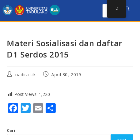
ID
Materi Sosialisasi dan daftar
D1 Serdos 2015
nadira-tik
April 30, 2015
Post Views:
1,220
F
T
E
S
ac
w
m
h
e
itt
ai
ar
Cari
b
er
l
e