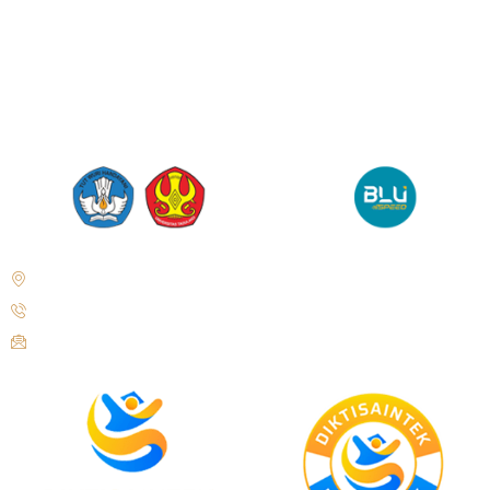
Jl. Soekarno Hatta No.KM. 9, Tondo, Kec. Mantikulore, Kota Palu,
Sulawesi Tengah 94148
+62 821-9497-8310 ( WhatsApp )
humas@untad.ac.id
humasuntad@gmail.com