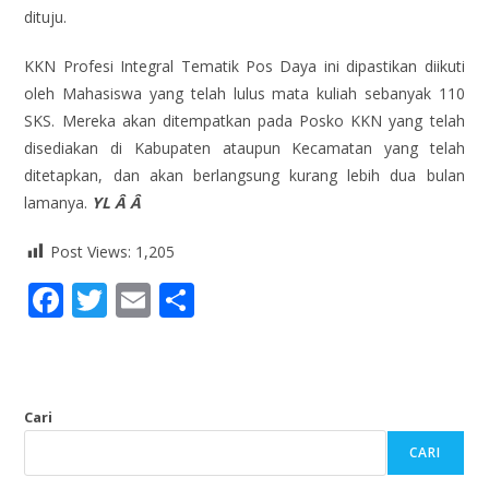
dituju.
KKN Profesi Integral Tematik Pos Daya ini dipastikan diikuti
oleh Mahasiswa yang telah lulus mata kuliah sebanyak 110
SKS. Mereka akan ditempatkan pada Posko KKN yang telah
disediakan di Kabupaten ataupun Kecamatan yang telah
ditetapkan, dan akan berlangsung kurang lebih dua bulan
lamanya.
YL Â Â
Post Views:
1,205
F
T
E
S
ac
w
m
h
e
itt
ai
ar
b
er
l
e
Cari
o
CARI
o