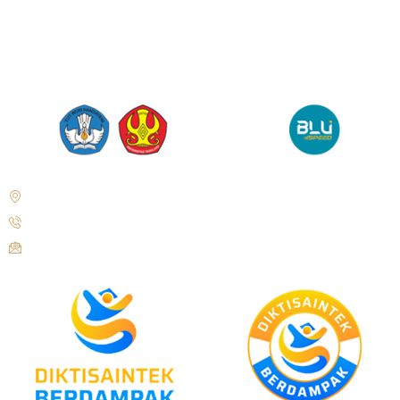
Jl. Soekarno Hatta No.KM. 9, Tondo, Kec. Mantikulore, Kota Palu,
Sulawesi Tengah 94148
+62 821-9497-8310 ( WhatsApp )
humas@untad.ac.id
humasuntad@gmail.com