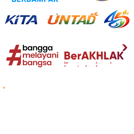
Tentang Untad
Sambutan Rektor
Visi dan Misi
Sejarah Untad
Pimpinan Universitas