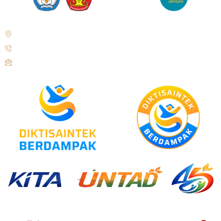
Jl. Soekarno Hatta No.KM. 9, Tondo, Kec. Mantikulore, Kota Palu,
Sulawesi Tengah 94148
+62 821-9497-8310 ( WhatsApp )
humas@untad.ac.id
humasuntad@gmail.com