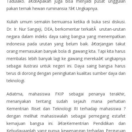
Tadulako. â€œApakah juga bisa menjadi pusat unggulan
pakan ternak hewan ruminansia ?â€ Ungkapnya.
Kuliah umum semakin bernuansa ketika di buka sesi diskusi.
Dr. Ir. Nur Sangaji, DEA, berkomentar terkaitÂ urutan-urutan
negara dalam indeks daya saing bangsa yang menempatkan
indonesia pada urutan yang belum baik. â€œJangan takut
orang memasukan banyak bola di gawang kita. Tapi kita harus
membalas lebih banyak lagi ke gawang merekaâ€ ungkapnya
sebagai ilustrasi untuk negeri ini. Daya saing bangsa harus
terus di dorong dengan peningkatan kualitas sumber daya dan
teknologi.
Adiatma, mahasiswa FKIP sebagai penanya terakhir,
menanyakan tentang sudah sejauh mana perhatian
Kementrian Riset dan Teknologi RI terhadap mahasiswa ?
dengan melihat mahasiswalah sebagai pemegang estafet
kemajuan bangsa ini. â€œKementrian Pendidikan dan
Kebudayaanlah yang punya kewenangan terhadap Perguruan