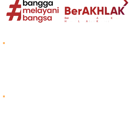
Tentang Untad
Sambutan Rektor
Visi dan Misi
Sejarah Untad
Pimpinan Universitas
Mengunjungi Untad
Peta Kampus
Agenda