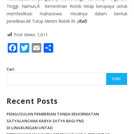
Tinggi. Namun,Â Kementrian Ristek tetap berupaya untuk
memfasilitasi mahasiswa. misalnya dalam bentuk
penelitian.â€ Tutup Mentri Ristek RI.
(Raf)
Post Views:
1,611
F
T
E
S
ac
w
m
h
e
itt
ai
ar
Cari
b
er
l
e
CARI
o
o
Recent Posts
k
PENGUSULAN PEMBERIAN TANDA KEHORMATAN
SATYALANCANA KARYA SATYA BAGI PNS
DI LINGKUNGAN UNTAD