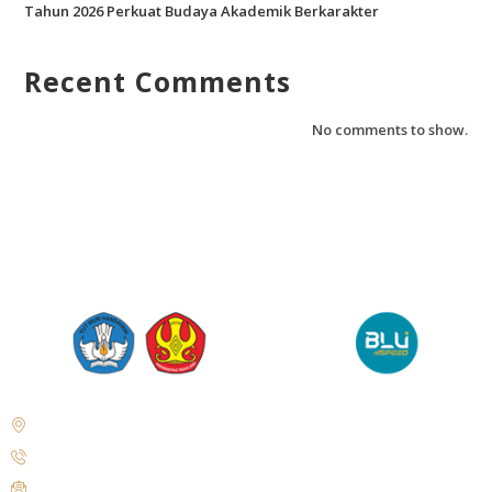
Tahun 2026 Perkuat Budaya Akademik Berkarakter
Recent Comments
No comments to show.
Jl. Soekarno Hatta No. KM. 9, Tondo, District. Mantikulore, Palu City,
Central Sulawesi 94148
+62 821-9497-8310 ( WhatsApp )
humas@untad.ac.id