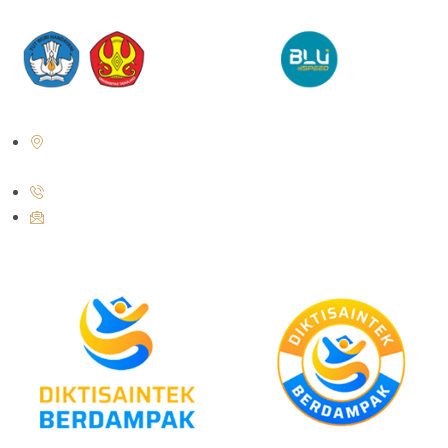
Jl. Soekarno Hatta No. KM. 9, Tondo, District. Mantikulore, Palu City,
Central Sulawesi 94148
+62 821-9497-8310 ( WhatsApp )
humas@untad.ac.id
humasuntad@gmail.com