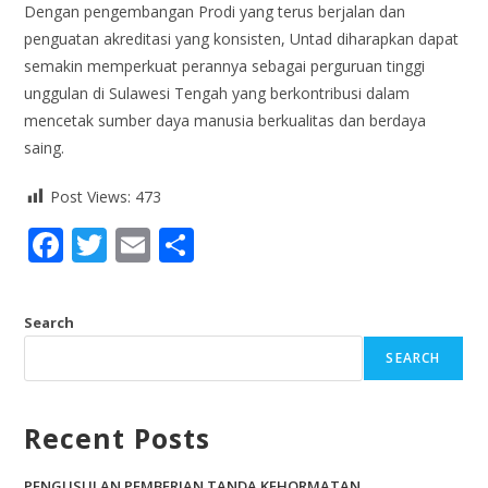
Dengan pengembangan Prodi yang terus berjalan dan
penguatan akreditasi yang konsisten, Untad diharapkan dapat
semakin memperkuat perannya sebagai perguruan tinggi
unggulan di Sulawesi Tengah yang berkontribusi dalam
mencetak sumber daya manusia berkualitas dan berdaya
saing.
Post Views:
473
F
T
E
S
ac
w
m
h
e
itt
ai
ar
Search
b
er
l
e
SEARCH
o
o
Recent Posts
k
PENGUSULAN PEMBERIAN TANDA KEHORMATAN