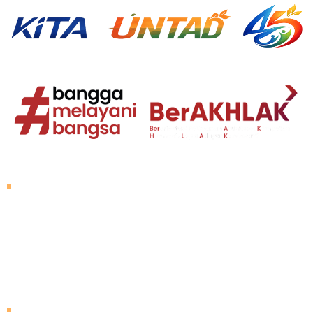
About Untad
Rector's Speech
Vision and Mission
Untad History
Leader of University
Visiting Untad