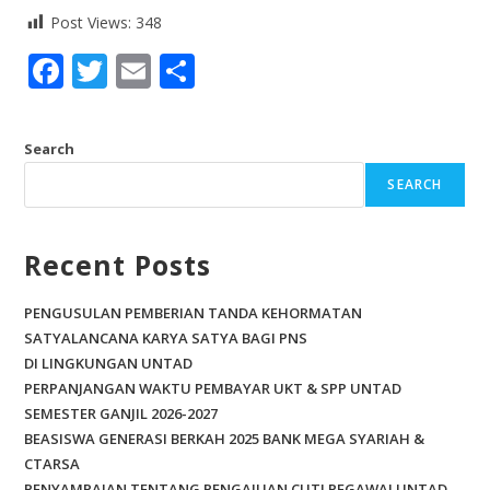
Post Views:
348
F
T
E
S
ac
w
m
h
e
itt
ai
ar
Search
b
er
l
e
SEARCH
o
o
Recent Posts
k
PENGUSULAN PEMBERIAN TANDA KEHORMATAN
SATYALANCANA KARYA SATYA BAGI PNS
DI LINGKUNGAN UNTAD
PERPANJANGAN WAKTU PEMBAYAR UKT & SPP UNTAD
SEMESTER GANJIL 2026-2027
BEASISWA GENERASI BERKAH 2025 BANK MEGA SYARIAH &
CTARSA
PENYAMPAIAN TENTANG PENGAJUAN CUTI PEGAWAI UNTAD