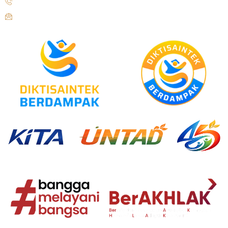
+62 821-9497-8310 ( WhatsApp )
humas@untad.ac.id
humasuntad@gmail.com