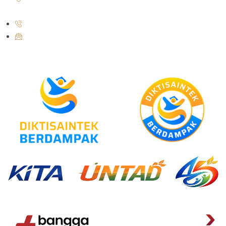
Central Sulawesi 94148
+62 821-9497-8310 ( WhatsApp )
humas@untad.ac.id
humasuntad@gmail.com