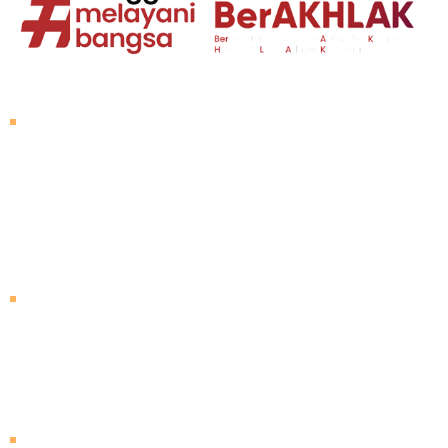
About Untad
Rector's Speech
Vision and Mission
Untad History
Leader of University
Visiting Untad
Campus Map
Agenda
Follow Us