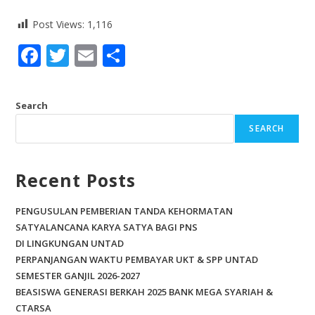
Post Views:
1,116
F
T
E
S
ac
w
m
h
e
itt
ai
ar
Search
b
er
l
e
SEARCH
o
o
Recent Posts
k
PENGUSULAN PEMBERIAN TANDA KEHORMATAN
SATYALANCANA KARYA SATYA BAGI PNS
DI LINGKUNGAN UNTAD
PERPANJANGAN WAKTU PEMBAYAR UKT & SPP UNTAD
SEMESTER GANJIL 2026-2027
BEASISWA GENERASI BERKAH 2025 BANK MEGA SYARIAH &
CTARSA