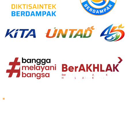
About Untad
Rector's Speech
Vision and Mission
Untad History