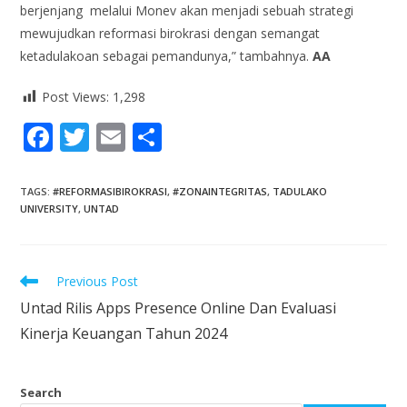
berjenjang melalui Monev akan menjadi sebuah strategi
mewujudkan reformasi birokrasi dengan semangat
ketadulakoan sebagai pemandunya,” tambahnya.
AA
Post Views:
1,298
F
T
E
S
ac
w
m
h
e
itt
ai
ar
TAGS
:
#REFORMASIBIROKRASI
,
#ZONAINTEGRITAS
,
TADULAKO
UNIVERSITY
,
UNTAD
b
er
l
e
o
o
Previous Post
k
Untad Rilis Apps Presence Online Dan Evaluasi
Kinerja Keuangan Tahun 2024
Search