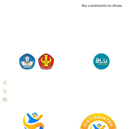
No comments to show.
Jl. Soekarno Hatta No. KM. 9, Tondo, District. Mantikulore, Palu City,
Central Sulawesi 94148
+62 821-9497-8310 ( WhatsApp )
humas@untad.ac.id
humasuntad@gmail.com