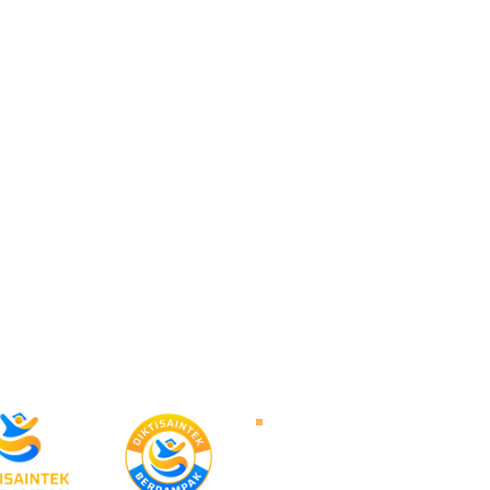
About Untad
Rector's Speech