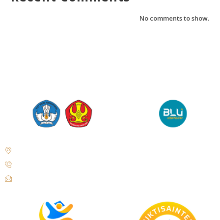
No comments to show.
Jl. Soekarno Hatta No. KM. 9, Tondo, District. Mantikulore, Palu City,
Central Sulawesi 94148
+62 821-9497-8310 ( WhatsApp )
humas@untad.ac.id
humasuntad@gmail.com