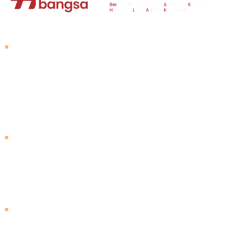
About Untad
Rector's Speech
Vision and Mission
Untad History
Leader of University
Visiting Untad
Campus Map
Agenda
Follow Us