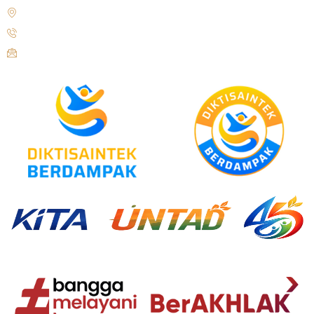
Jl. Soekarno Hatta No. KM. 9, Tondo, District. Mantikulore, Palu City,
Central Sulawesi 94148
+62 821-9497-8310 ( WhatsApp )
humas@untad.ac.id
humasuntad@gmail.com