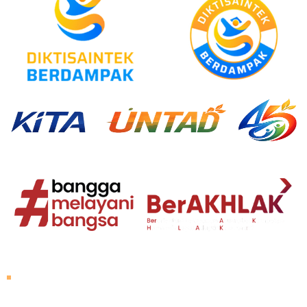
About Untad
Rector's Speech