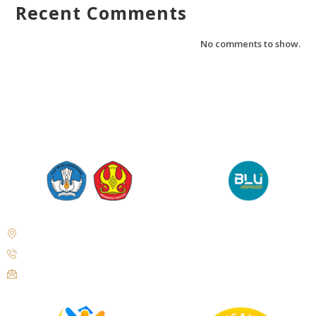
Recent Comments
No comments to show.
Jl. Soekarno Hatta No. KM. 9, Tondo, District. Mantikulore, Palu City,
Central Sulawesi 94148
+62 821-9497-8310 ( WhatsApp )
humas@untad.ac.id
humasuntad@gmail.com