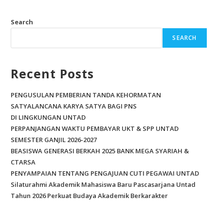
ac
w
m
h
e
itt
ai
ar
Search
b
er
l
e
SEARCH
o
o
Recent Posts
k
PENGUSULAN PEMBERIAN TANDA KEHORMATAN
SATYALANCANA KARYA SATYA BAGI PNS
DI LINGKUNGAN UNTAD
PERPANJANGAN WAKTU PEMBAYAR UKT & SPP UNTAD
SEMESTER GANJIL 2026-2027
BEASISWA GENERASI BERKAH 2025 BANK MEGA SYARIAH &
CTARSA
PENYAMPAIAN TENTANG PENGAJUAN CUTI PEGAWAI UNTAD
Silaturahmi Akademik Mahasiswa Baru Pascasarjana Untad
Tahun 2026 Perkuat Budaya Akademik Berkarakter