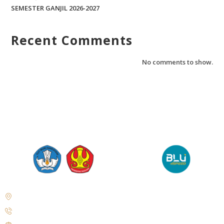
SEMESTER GANJIL 2026-2027
Recent Comments
No comments to show.
Jl. Soekarno Hatta No. KM. 9, Tondo, District. Mantikulore, Palu City,
Central Sulawesi 94148
+62 821-9497-8310 ( WhatsApp )
humas@untad.ac.id