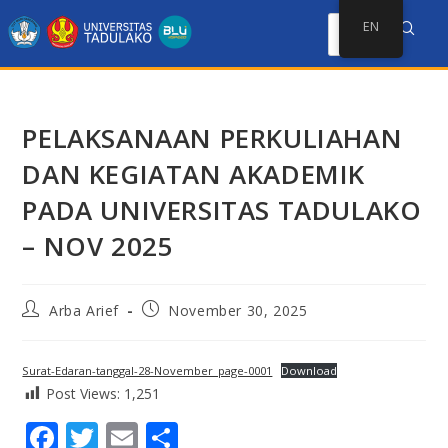
EN
PELAKSANAAN PERKULIAHAN
DAN KEGIATAN AKADEMIK
PADA UNIVERSITAS TADULAKO
– NOV 2025
Arba Arief
November 30, 2025
Surat-Edaran-tanggal-28-November_page-0001
Download
Post Views:
1,251
F
T
E
S