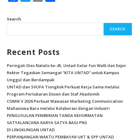
ac
w
m
h
e
itt
ai
ar
Search
b
er
l
e
SEARCH
o
o
Recent Posts
k
Peringati Dies Natalis ke-45, Untad Gelar Fun Walk dan Expo:
Rektor Tegaskan Semangat “KITA UNTAD” untuk Kampus
Unggul dan Berdampak
UNTAD dan SVUFA Tiongkok Perkuat Kerja Sama melalui
Program Pertukaran Dosen dan Staf Akademik
COMIK V 2026 Perkuat Wawasan Marketing Communication
Mahasiswa Baru melalui Kolaborasi dengan Industri
PENGUSULAN PEMBERIAN TANDA KEHORMATAN
SATYALANCANA KARYA SATYA BAGI PNS
DI LINGKUNGAN UNTAD
PERPANJANGAN WAKTU PEMBAYAR UKT & SPP UNTAD