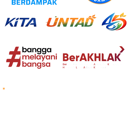
About Untad
Rector's Speech
Vision and Mission
Untad History
Leader of University