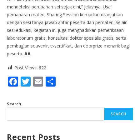
mendeteksi perubahan sel sejak dini,” jelasnya. Usai
pemaparan materi, Sharing Session kemudian dilanjutkan
dengan sesi tanya jawab antar peserta dan pemateri. Selain
sesi edukasi, kegiatan ini juga menghadirkan pemeriksaan
laboratorium gratis, konsultasi dokter spesialis gratis, serta
pembagian souvenir, e-sertifikat, dan doorprize menarik bagi
peserta.
AA
Post Views:
822
F
T
E
S
ac
w
m
h
e
itt
ai
ar
Search
b
er
l
e
SEARCH
o
o
Recent Posts