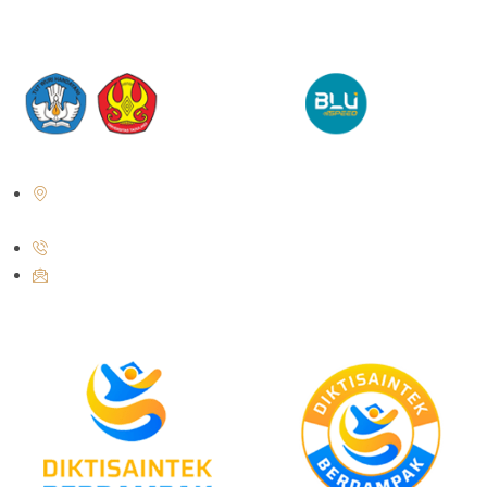
Jl. Soekarno Hatta No. KM. 9, Tondo, District. Mantikulore, Palu City,
Central Sulawesi 94148
+62 821-9497-8310 ( WhatsApp )
humas@untad.ac.id
humasuntad@gmail.com