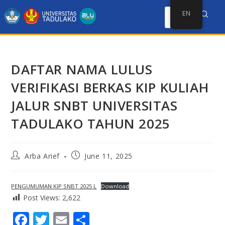
EN
DAFTAR NAMA LULUS
VERIFIKASI BERKAS KIP KULIAH
JALUR SNBT UNIVERSITAS
TADULAKO TAHUN 2025
Arba Arief
June 11, 2025
PENGUMUMAN KIP SNBT 2025 L
Download
Post Views:
2,622
F
T
E
S