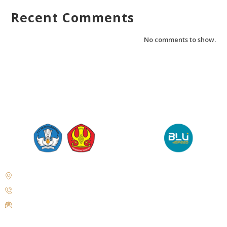
Recent Comments
No comments to show.
Jl. Soekarno Hatta No. KM. 9, Tondo, District. Mantikulore, Palu City,
Central Sulawesi 94148
+62 821-9497-8310 ( WhatsApp )
humas@untad.ac.id
humasuntad@gmail.com