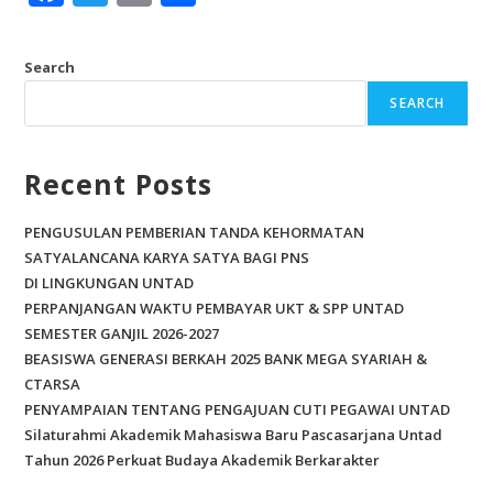
ac
w
m
h
e
itt
ai
ar
Search
b
er
l
e
SEARCH
o
o
Recent Posts
k
PENGUSULAN PEMBERIAN TANDA KEHORMATAN
SATYALANCANA KARYA SATYA BAGI PNS
DI LINGKUNGAN UNTAD
PERPANJANGAN WAKTU PEMBAYAR UKT & SPP UNTAD
SEMESTER GANJIL 2026-2027
BEASISWA GENERASI BERKAH 2025 BANK MEGA SYARIAH &
CTARSA
PENYAMPAIAN TENTANG PENGAJUAN CUTI PEGAWAI UNTAD
Silaturahmi Akademik Mahasiswa Baru Pascasarjana Untad
Tahun 2026 Perkuat Budaya Akademik Berkarakter