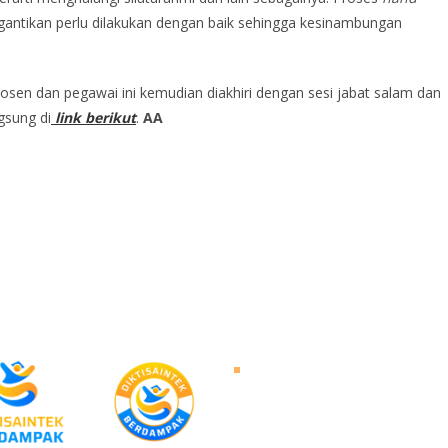
gantikan perlu dilakukan dengan baik sehingga kesinambungan
dosen dan pegawai ini kemudian diakhiri dengan sesi jabat salam dan
gsung di
link berikut
.
AA
About Untad
Rector's Speech
Vision and Mission