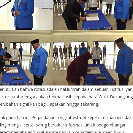
nuturkan bahwa rotasi adalah hal lumrah dalam sebuah institusi yan
 Rektor turut mengucapkan terima kasih kepada para Wakil Dekan yang
rubahan signifikan bagi Fapetkan hingga sekarang.
tik pada hari ini. Perpindahan tongkat estafet kepemimpinan ini tidak
 saling mengisi serta saling bertukar informasi untuk pengembangan
erarti menghalangi silaturahmi dan lain sebagainya. Proses
hand