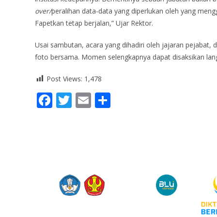
over/
peralihan data-data yang diperlukan oleh yang meng
Fapetkan tetap berjalan,” Ujar Rektor.
Usai sambutan, acara yang dihadiri oleh jajaran pejabat, 
foto bersama. Momen selengkapnya dapat disaksikan lan
Post Views:
1,478
F
T
E
S
ac
w
m
h
e
itt
ai
ar
b
er
l
e
o
o
k
Jl. Soekarno Hatta No. KM. 9, Tondo,