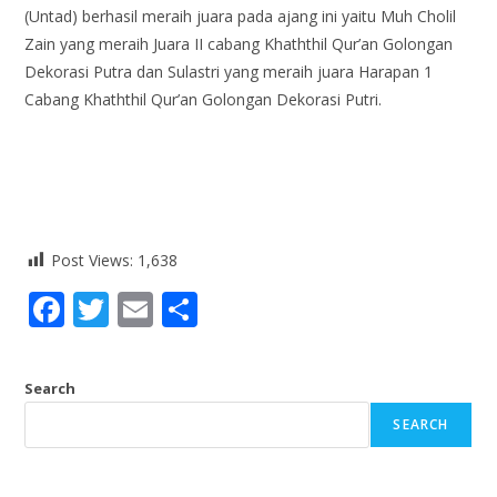
(Untad) berhasil meraih juara pada ajang ini yaitu Muh Cholil
Zain yang meraih Juara II cabang Khaththil Qur’an Golongan
Dekorasi Putra dan Sulastri yang meraih juara Harapan 1
Cabang Khaththil Qur’an Golongan Dekorasi Putri.
Post Views:
1,638
F
T
E
S
ac
w
m
h
e
itt
ai
ar
Search
b
er
l
e
SEARCH
o
o