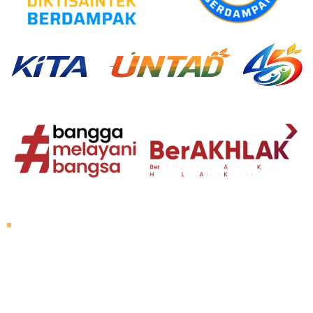
About Untad
Rector's Speech
Vision and Mission
Untad History
Leader of University