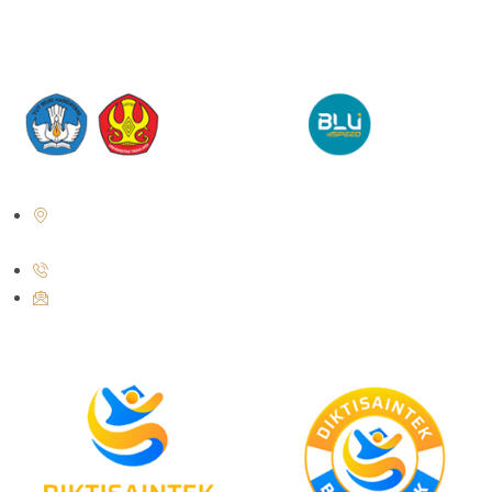
Jl. Soekarno Hatta No. KM. 9, Tondo, District. Mantikulore, Palu City,
Central Sulawesi 94148
+62 821-9497-8310 ( WhatsApp )
humas@untad.ac.id
humasuntad@gmail.com