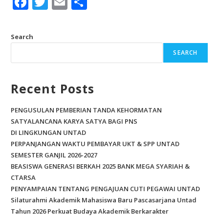
F
T
E
S
ac
w
m
h
e
itt
ai
ar
Search
b
er
l
e
SEARCH
o
o
Recent Posts
k
PENGUSULAN PEMBERIAN TANDA KEHORMATAN
SATYALANCANA KARYA SATYA BAGI PNS
DI LINGKUNGAN UNTAD
PERPANJANGAN WAKTU PEMBAYAR UKT & SPP UNTAD
SEMESTER GANJIL 2026-2027
BEASISWA GENERASI BERKAH 2025 BANK MEGA SYARIAH &
CTARSA
PENYAMPAIAN TENTANG PENGAJUAN CUTI PEGAWAI UNTAD
Silaturahmi Akademik Mahasiswa Baru Pascasarjana Untad
Tahun 2026 Perkuat Budaya Akademik Berkarakter