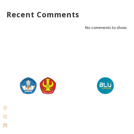
Recent Comments
No comments to show.
Jl. Soekarno Hatta No. KM. 9, Tondo, District. Mantikulore, Palu City,
Central Sulawesi 94148
+62 821-9497-8310 ( WhatsApp )
humas@untad.ac.id
humasuntad@gmail.com